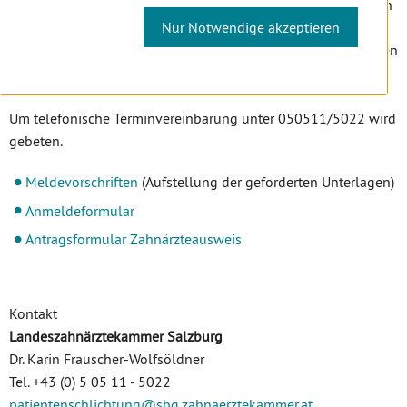
Rahmen eines persönlichen Gesprächs in den Räumlichkeiten
Nur Notwendige akzeptieren
der Landeszahnärztekammer für Salzburg statt. Die für die
Eintragung erforderlichen Unterlagen entnehmen Sie bitte den
Meldevorschriften.
Um telefonische Terminvereinbarung unter 050511/5022 wird
gebeten.
Meldevorschriften
(Aufstellung der geforderten Unterlagen)
Anmeldeformular
Antragsformular Zahnärzteausweis
Kontakt
Landeszahnärztekammer Salzburg
Dr. Karin Frauscher-Wolfsöldner
Tel. +43 (0) 5 05 11 - 5022
patientenschlichtung
@sbg.zahnaerztekammer
.at