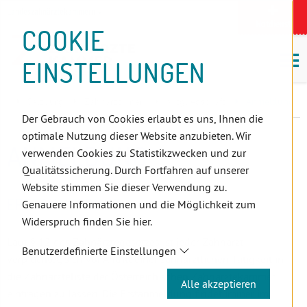
D
Zum
Zur
Zur
Zum
Zum
Zur
Zur
Zur
Zum
Topnavigation
Landeszahnärztekammern
I
Zahnärzt:innensuche
Notdienst
Inhalt
Zahnärzt:innensuche
Notdienstsuche
Hauptmenü
Untermenü
Topnavigation
Metanavigation
Positionsnavigation
Footer-
COOKIE
Hauptmenü
Metanavigation
R
(Accesskey:
(Accesskey:
(Accesskey:
(Accesskey:
(Accesskey:
(Landeszahnärztekammern,
(Accesskey:
(Accesskey:
Menü
E
M
0)
8)
9)
1)
2)
Suche)
4)
5)
(Accesskey:
EINSTELLUNGEN
K
ö
(Accesskey:
6)
T
Positionsnavigation
3)
E
Salzburg
ZahnärztInnen
Mitgliedschaft
Anmeldung
L
Der Gebrauch von Cookies erlaubt es uns, Ihnen die
I
optimale Nutzung dieser Website anzubieten. Wir
N
ANMELDUNG
verwenden Cookies zu Statistikzwecken und zur
K
Qualitätssicherung. Durch Fortfahren auf unserer
S
Website stimmen Sie dieser Verwendung zu.
ERSTANMELDUNG
Genauere Informationen und die Möglichkeit zum
Widerspruch finden Sie hier.
Laut § 12 des Zahnärztegesetzes ist jeder Zahnarzt
Benutzerdefinierte Einstellungen
verpflichtet, sich vor Antritt einer zahnärztlichen Tätigkeit in
die Zahnärzteliste der Österreichischen Zahnärztekammer
Alle akzeptieren
eintragen zu lassen. Die Erstanmeldung findet immer im