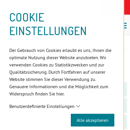
D
Zum
Zur
Zur
Zum
Zum
Zur
Zur
Zur
Zum
Topnavigation
Landeszahnärztekammern
I
Zahnärzt:innensuche
Notdienst
Inhalt
Zahnärzt:innensuche
Notdienstsuche
Hauptmenü
Untermenü
Topnavigation
Metanavigation
Positionsnavigation
Footer-
COOKIE
Hauptmenü
Metanavigation
R
(Accesskey:
(Accesskey:
(Accesskey:
(Accesskey:
(Accesskey:
(Landeszahnärztekammern,
(Accesskey:
(Accesskey:
Menü
E
M
0)
8)
9)
1)
2)
Suche)
4)
5)
(Accesskey:
EINSTELLUNGEN
K
ö
(Accesskey:
6)
T
Positionsnavigation
3)
E
Salzburg
PatientInnen
Infocenter
Soziale Projekte
L
Der Gebrauch von Cookies erlaubt es uns, Ihnen die
I
optimale Nutzung dieser Website anzubieten. Wir
N
SOZIALE PROJEKTE
verwenden Cookies zu Statistikzwecken und zur
K
Qualitätssicherung. Durch Fortfahren auf unserer
S
Website stimmen Sie dieser Verwendung zu.
Genauere Informationen und die Möglichkeit zum
Notdienst
Widerspruch finden Sie hier.
Problembehandlung
Benutzerdefinierte Einstellungen
Alle akzeptieren
Reihenuntersuchung