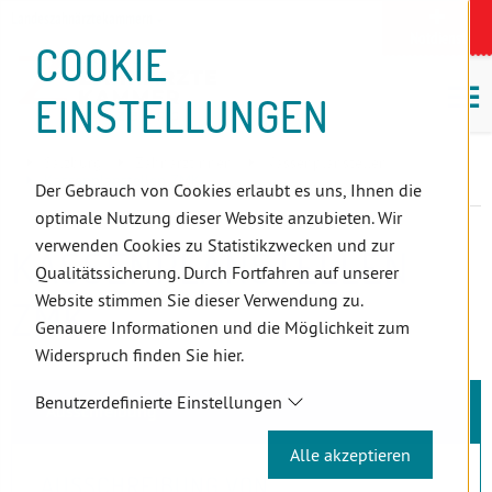
D
Zum
Zur
Zur
Zum
Zum
Zur
Zur
Zur
Zum
Topnavigation
Landeszahnärztekammern
I
Zahnärzt:innensuche
Notdienst
Inhalt
Zahnärzt:innensuche
Notdienstsuche
Hauptmenü
Untermenü
Topnavigation
Metanavigation
Positionsnavigation
Footer-
COOKIE
Hauptmenü
Metanavigation
R
(Accesskey:
(Accesskey:
(Accesskey:
(Accesskey:
(Accesskey:
(Landeszahnärztekammern,
(Accesskey:
(Accesskey:
Menü
E
M
0)
8)
9)
1)
2)
Suche)
4)
5)
(Accesskey:
EINSTELLUNGEN
K
ö
(Accesskey:
6)
T
Positionsnavigation
3)
E
Salzburg
ZahnärztInnen
Kassenplanstellen
L
Kassenplanstellen ZMK
Der Gebrauch von Cookies erlaubt es uns, Ihnen die
I
optimale Nutzung dieser Website anzubieten. Wir
N
verwenden Cookies zu Statistikzwecken und zur
KASSENPLANSTELLEN
K
Qualitätssicherung. Durch Fortfahren auf unserer
S
Website stimmen Sie dieser Verwendung zu.
ZMK
Genauere Informationen und die Möglichkeit zum
Widerspruch finden Sie hier.
Benutzerdefinierte Einstellungen
Ausschreibung
Alle akzeptieren
AUSSCHREIBUNG VON