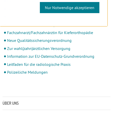
Kassen-Honorartarife 2026
Nur Notwendige akzeptieren
Jahresbericht 2025
Grenzwert für Heil- und Kostenplan
Information zur Mitarbeiterprämie
Fachzahnarzt/Fachzahnärztin für Kieferorthopädie
Neue Qualitätssicherungsverordnung
Zur wahl(zahn)ärztlichen Versorgung
Information zur EU-Datenschutz-Grundverordnung
Leitfaden für die radiologische Praxis
Polizeiliche Meldungen
Untermenü
ÜBER UNS