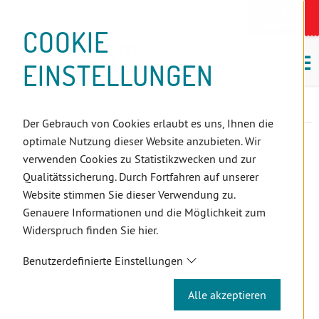
D
Zum
Zur
Zur
Zum
Zum
Zur
Zur
Zur
Zum
Topnavigation
Landeszahnärztekammern
I
Zahnärzt:innensuche
Notdienst
Inhalt
Zahnärzt:innensuche
Notdienstsuche
Hauptmenü
Untermenü
Topnavigation
Metanavigation
Positionsnavigation
Footer-
COOKIE
Hauptmenü
Metanavigation
R
(Accesskey:
(Accesskey:
(Accesskey:
(Accesskey:
(Accesskey:
(Landeszahnärztekammern,
(Accesskey:
(Accesskey:
Menü
E
M
0)
8)
9)
1)
2)
Suche)
4)
5)
(Accesskey:
EINSTELLUNGEN
K
ö
(Accesskey:
6)
T
Positionsnavigation
3)
E
Salzburg
Aktuelles
L
Der Gebrauch von Cookies erlaubt es uns, Ihnen die
I
optimale Nutzung dieser Website anzubieten. Wir
N
AKTUELLES
verwenden Cookies zu Statistikzwecken und zur
K
Qualitätssicherung. Durch Fortfahren auf unserer
S
Website stimmen Sie dieser Verwendung zu.
WDW Questionnaire for individual women dentists
Genauere Informationen und die Möglichkeit zum
Widerspruch finden Sie hier.
ZFP-Artikel einreichen und Bonuspunkte sammeln
Newsletter
Benutzerdefinierte Einstellungen
Aus der Presse
Alle akzeptieren
Wichtige Information zum Amalgamverbot ab 01.01.2025