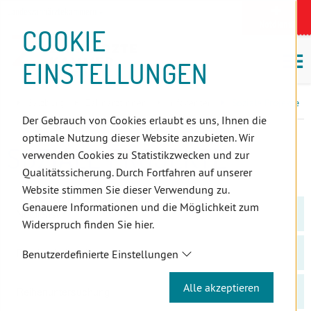
D
Zum
Zur
Zur
Zum
Zum
Zur
Zur
Zur
Zum
Topnavigation
Landeszahnärztekammern
I
Zahnärzt:innensuche
Notdienst
Inhalt
Zahnärzt:innensuche
Notdienstsuche
Hauptmenü
Untermenü
Topnavigation
Metanavigation
Positionsnavigation
Footer-
COOKIE
Hauptmenü
Metanavigation
R
(Accesskey:
(Accesskey:
(Accesskey:
(Accesskey:
(Accesskey:
(Landeszahnärztekammern,
(Accesskey:
(Accesskey:
Menü
E
M
0)
8)
9)
1)
2)
Suche)
4)
5)
(Accesskey:
EINSTELLUNGEN
K
ö
(Accesskey:
6)
T
Positionsnavigation
3)
E
Salzburg
ZahnärztInnen
Infocenter
Soziale Projekte
L
Der Gebrauch von Cookies erlaubt es uns, Ihnen die
I
optimale Nutzung dieser Website anzubieten. Wir
N
SOZIALE PROJEKTE
verwenden Cookies zu Statistikzwecken und zur
K
Qualitätssicherung. Durch Fortfahren auf unserer
S
Website stimmen Sie dieser Verwendung zu.
Genauere Informationen und die Möglichkeit zum
Notdienst
Widerspruch finden Sie hier.
Problembehandlung
Benutzerdefinierte Einstellungen
Alle akzeptieren
Reihenuntersuchung