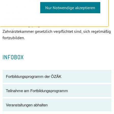
selbstständigen Berufsausübung in Österreich berechtigten
Nur Notwendige akzeptieren
Angehörigen des zahnärztlichen Berufs (Niedergelassene,
Angestellte und Wohnsitzzahnärzte) welche gemäß § 1 Abs. 1
des Fortbildungsprogramms der Österreichischen
Zahnärztekammer gesetzlich verpflichtet sind, sich regelmäßig
fortzubilden.
INFOBOX
Fortbildungsprogramm der ÖZÄK
Teilnahme am Fortbildungsprogramm
Veranstaltungen abhalten