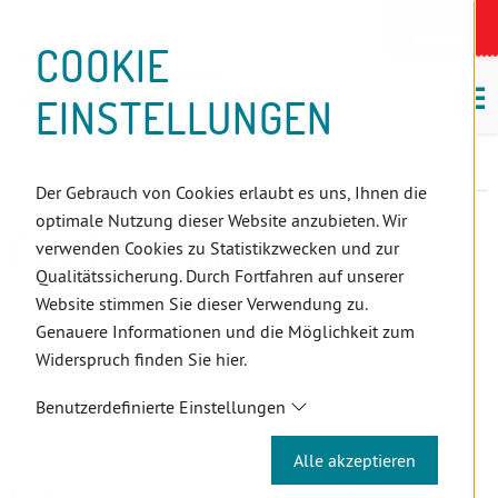
D
Zum
Zur
Zur
Zum
Zum
Zur
Zur
Zur
Zum
Topnavigation
Landeszahnärztekammern
I
Zahnärzt:innensuche
Notdienst
Inhalt
Zahnärzt:innensuche
Notdienstsuche
Hauptmenü
Untermenü
Topnavigation
Metanavigation
Positionsnavigation
Footer-
COOKIE
Hauptmenü
Metanavigation
R
(Accesskey:
(Accesskey:
(Accesskey:
(Accesskey:
(Accesskey:
(Landeszahnärztekammern,
(Accesskey:
(Accesskey:
Menü
E
M
0)
8)
9)
1)
2)
Suche)
4)
5)
(Accesskey:
EINSTELLUNGEN
K
ö
(Accesskey:
6)
T
Positionsnavigation
3)
E
Salzburg
ZahnärztInnen
Fortbildung
L
Der Gebrauch von Cookies erlaubt es uns, Ihnen die
I
optimale Nutzung dieser Website anzubieten. Wir
N
FORTBILDUNG
verwenden Cookies zu Statistikzwecken und zur
K
Qualitätssicherung. Durch Fortfahren auf unserer
S
Website stimmen Sie dieser Verwendung zu.
FORTBILDUNGSPROGRAMM DER
Genauere Informationen und die Möglichkeit zum
Widerspruch finden Sie hier.
ÖSTERREICHISCHEN ZAHNÄRZTEKAMMER
(ZFP-ÖZÄK) - RICHTLINIEN ZUR
Benutzerdefinierte Einstellungen
FORTBILDUNG
Alle akzeptieren
Das Fortbildungsprogramm richtet sich an alle zur