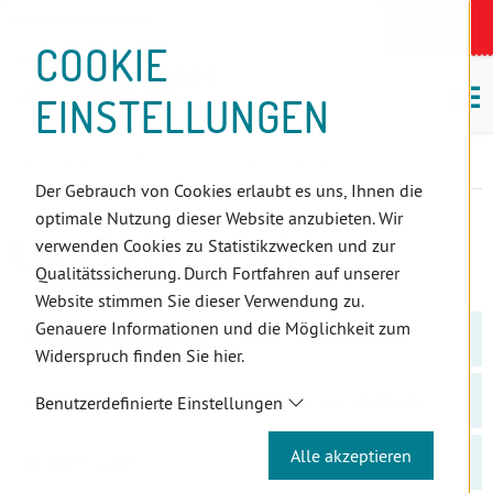
D
Zum
Zur
Zur
Zum
Zum
Zur
Zur
Zur
Zum
Topnavigation
Landeszahnärztekammern
I
Zahnärzt:innensuche
Notdienst
Inhalt
Zahnärzt:innensuche
Notdienstsuche
Hauptmenü
Untermenü
Topnavigation
Metanavigation
Positionsnavigation
Footer-
COOKIE
Hauptmenü
Metanavigation
R
(Accesskey:
(Accesskey:
(Accesskey:
(Accesskey:
(Accesskey:
(Landeszahnärztekammern,
(Accesskey:
(Accesskey:
Menü
E
M
0)
8)
9)
1)
2)
Suche)
4)
5)
(Accesskey:
EINSTELLUNGEN
K
ö
(Accesskey:
6)
T
Positionsnavigation
3)
E
Salzburg
ZahnärztInnen
Infocenter
Linksammlung
L
Der Gebrauch von Cookies erlaubt es uns, Ihnen die
I
optimale Nutzung dieser Website anzubieten. Wir
N
LINKSAMMLUNG
verwenden Cookies zu Statistikzwecken und zur
K
Qualitätssicherung. Durch Fortfahren auf unserer
S
Website stimmen Sie dieser Verwendung zu.
Genauere Informationen und die Möglichkeit zum
Behörden und Ämter
Widerspruch finden Sie hier.
Interessensvertretungen, Organisationen und Verbände
Benutzerdefinierte Einstellungen
Alle akzeptieren
Krankenkassen